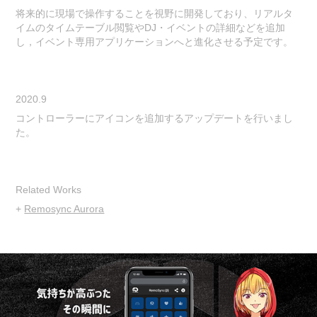
将来的に現場で操作することを視野に開発しており、リアルタ
イムのタイムテーブル閲覧やDJ・イベントの詳細などを追加
し，イベント専用アプリケーションへと進化させる予定です。
2020.9
コントローラーにアイコンを追加するアップデートを行いまし
た。
Related Works
+
Remosync Aurora