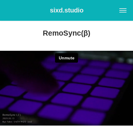
sixd.studio
RemoSync(β)